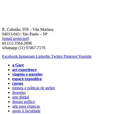
R. Cubatão, 959 – Vila Mariana
04013-043 | São Paulo – SP
[email protected]
tel (11) 3564-2696
whatsapp (11) 97467-7176
Facebook
Instagram
Linkedin
Twitter
Pinterest
Youtube
a Gare
art experience
viagens e passeios
espaço expositivo
cursos
pintura e práticas de atelier
desenho
arte digital
design gráfico
arte para crianças
apoio à faculdade