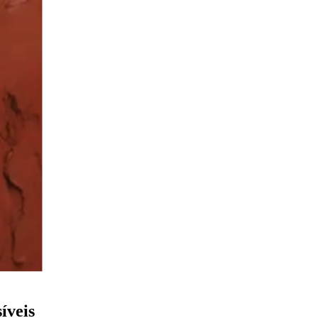
íveis