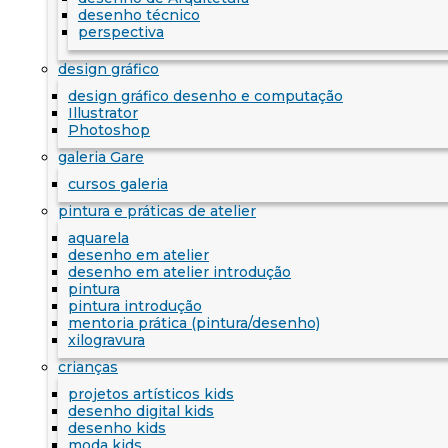
desenho técnico
perspectiva
design gráfico
design gráfico desenho e computação
Illustrator
Photoshop
galeria Gare
cursos galeria
pintura e práticas de atelier
aquarela
desenho em atelier
desenho em atelier introdução
pintura
pintura introdução
mentoria prática (pintura/desenho)
xilogravura
crianças
projetos artísticos kids
desenho digital kids
desenho kids
moda kids