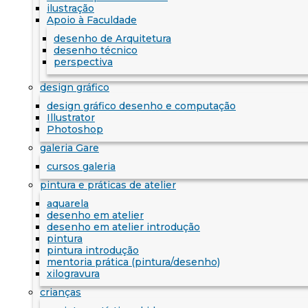
ilustração
Apoio à Faculdade
desenho de Arquitetura
desenho técnico
perspectiva
design gráfico
design gráfico desenho e computação
Illustrator
Photoshop
galeria Gare
cursos galeria
pintura e práticas de atelier
aquarela
desenho em atelier
desenho em atelier introdução
pintura
pintura introdução
mentoria prática (pintura/desenho)
xilogravura
crianças