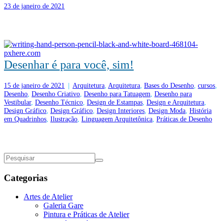
23 de janeiro de 2021
Desenhar é para você, sim!
15 de janeiro de 2021
|
Arquitetura
,
Arquitetura
,
Bases do Desenho
,
cursos
,
Desenho
,
Desenho Criativo
,
Desenho para Tatuagem
,
Desenho para
Vestibular
,
Desenho Técnico
,
Design de Estampas
,
Design e Arquitetura
,
Design Gráfico
,
Design Gráfico
,
Design Interiores
,
Design Moda
,
História
em Quadrinhos
,
Ilustração
,
Linguagem Arquitetônica
,
Práticas de Desenho
Categorias
Artes de Atelier
Galeria Gare
Pintura e Práticas de Atelier