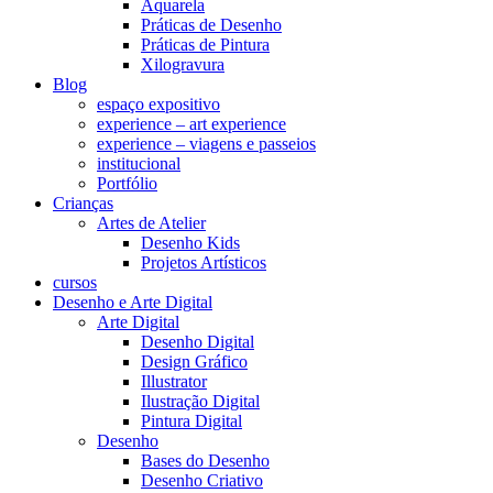
Aquarela
Práticas de Desenho
Práticas de Pintura
Xilogravura
Blog
espaço expositivo
experience – art experience
experience – viagens e passeios
institucional
Portfólio
Crianças
Artes de Atelier
Desenho Kids
Projetos Artísticos
cursos
Desenho e Arte Digital
Arte Digital
Desenho Digital
Design Gráfico
Illustrator
Ilustração Digital
Pintura Digital
Desenho
Bases do Desenho
Desenho Criativo