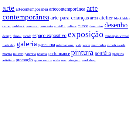
arte
arte
artecontemporânea
artecontemporanea
contemporânea
arte para crianças
atelier
artes
blackfriday
desenho
cursos
cartaz
cashback
concurso
convênio
covid19
cultura
descontos
exposição
espaço expositivo
design
ebook
escola
exposição virtual
galeria
garenarua
flash day
internacional
kids
korin
matriculas
mokiti okada
pintura
portfólio
performance
mostra
museus
parceria
passeio
projetos
promoção
artísticos
quem somos
saída
sesc
tatuagem
workshop