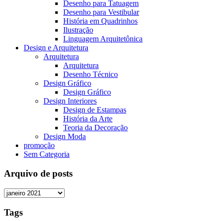
Desenho para Tatuagem
Desenho para Vestibular
História em Quadrinhos
Ilustração
Linguagem Arquitetônica
Design e Arquitetura
Arquitetura
Arquitetura
Desenho Técnico
Design Gráfico
Design Gráfico
Design Interiores
Design de Estampas
História da Arte
Teoria da Decoração
Design Moda
promoção
Sem Categoria
Arquivo de posts
Tags