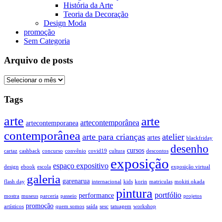
História da Arte
Teoria da Decoração
Design Moda
promoção
Sem Categoria
Arquivo de posts
Tags
arte
arte
artecontemporânea
artecontemporanea
contemporânea
arte para crianças
atelier
artes
blackfriday
desenho
cursos
cartaz
cashback
concurso
convênio
covid19
cultura
descontos
exposição
espaço expositivo
design
ebook
escola
exposição virtual
galeria
garenarua
flash day
internacional
kids
korin
matriculas
mokiti okada
pintura
portfólio
performance
mostra
museus
parceria
passeio
projetos
promoção
artísticos
quem somos
saída
sesc
tatuagem
workshop