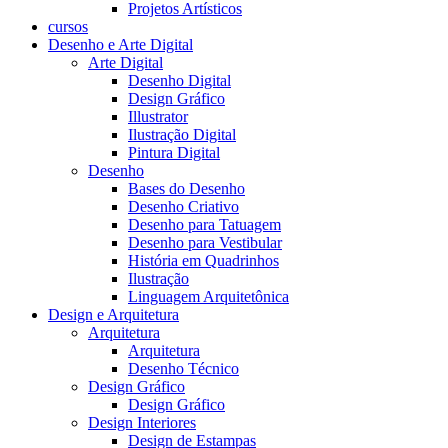
Projetos Artísticos
cursos
Desenho e Arte Digital
Arte Digital
Desenho Digital
Design Gráfico
Illustrator
Ilustração Digital
Pintura Digital
Desenho
Bases do Desenho
Desenho Criativo
Desenho para Tatuagem
Desenho para Vestibular
História em Quadrinhos
Ilustração
Linguagem Arquitetônica
Design e Arquitetura
Arquitetura
Arquitetura
Desenho Técnico
Design Gráfico
Design Gráfico
Design Interiores
Design de Estampas