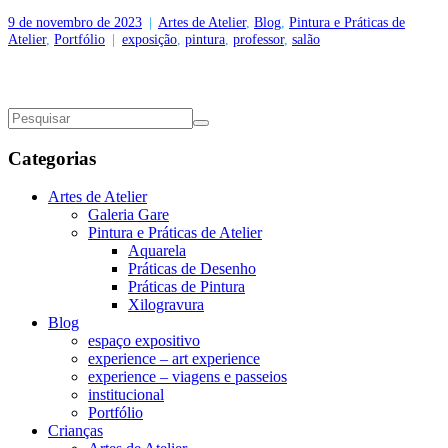
9 de novembro de 2023
|
Artes de Atelier
,
Blog
,
Pintura e Práticas de
Atelier
,
Portfólio
|
exposição
,
pintura
,
professor
,
salão
Categorias
Artes de Atelier
Galeria Gare
Pintura e Práticas de Atelier
Aquarela
Práticas de Desenho
Práticas de Pintura
Xilogravura
Blog
espaço expositivo
experience – art experience
experience – viagens e passeios
institucional
Portfólio
Crianças