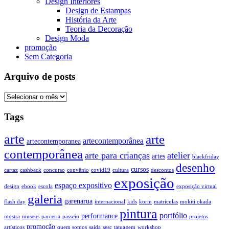
Design Interiores
Design de Estampas
História da Arte
Teoria da Decoração
Design Moda
promoção
Sem Categoria
Arquivo de posts
Tags
arte
arte
artecontemporânea
artecontemporanea
contemporânea
arte para crianças
atelier
artes
blackfriday
desenho
cursos
cartaz
cashback
concurso
convênio
covid19
cultura
descontos
exposição
espaço expositivo
design
ebook
escola
exposição virtual
galeria
garenarua
flash day
internacional
kids
korin
matriculas
mokiti okada
pintura
portfólio
performance
mostra
museus
parceria
passeio
projetos
promoção
artísticos
quem somos
saída
sesc
tatuagem
workshop