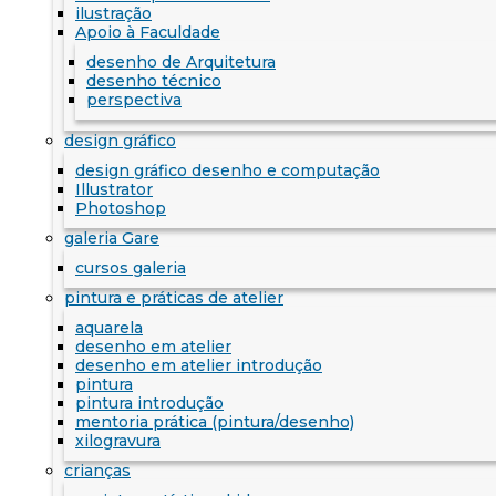
ilustração
Apoio à Faculdade
desenho de Arquitetura
desenho técnico
perspectiva
design gráfico
design gráfico desenho e computação
Illustrator
Photoshop
galeria Gare
cursos galeria
pintura e práticas de atelier
aquarela
desenho em atelier
desenho em atelier introdução
pintura
pintura introdução
mentoria prática (pintura/desenho)
xilogravura
crianças