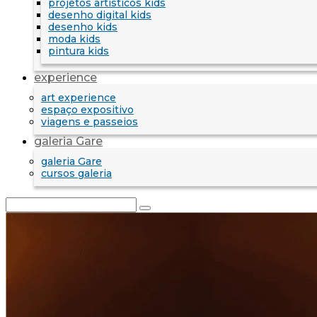
projetos artísticos kids
desenho digital kids
desenho kids
moda kids
pintura kids
experience
art experience
espaço expositivo
viagens e passeios
galeria Gare
galeria Gare
cursos galeria