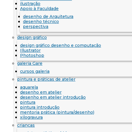
ilustração
Apoio à Faculdade
desenho de Arquitetura
desenho técnico
perspectiva
design gráfico
design gráfico desenho e computação
Illustrator
Photoshop
galeria Gare
cursos galeria
pintura e práticas de atelier
aquarela
desenho em atelier
desenho em atelier introdução
pintura
pintura introdução
mentoria prática (pintura/desenho)
xilogravura
crianças