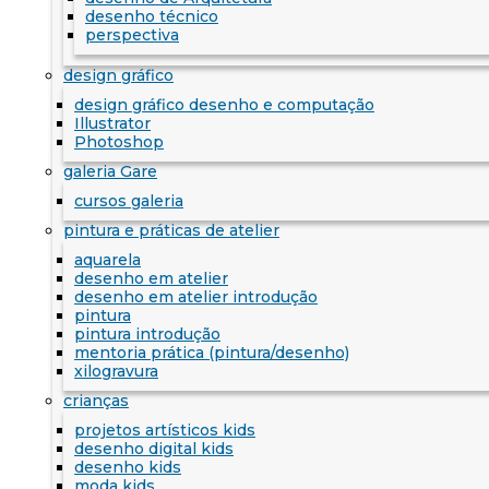
desenho técnico
perspectiva
design gráfico
design gráfico desenho e computação
Illustrator
Photoshop
galeria Gare
cursos galeria
pintura e práticas de atelier
aquarela
desenho em atelier
desenho em atelier introdução
pintura
pintura introdução
mentoria prática (pintura/desenho)
xilogravura
crianças
projetos artísticos kids
desenho digital kids
desenho kids
moda kids