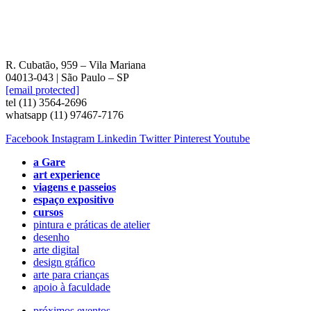
R. Cubatão, 959 – Vila Mariana
04013-043 | São Paulo – SP
[email protected]
tel (11) 3564-2696
whatsapp (11) 97467-7176
Facebook
Instagram
Linkedin
Twitter
Pinterest
Youtube
a Gare
art experience
viagens e passeios
espaço expositivo
cursos
pintura e práticas de atelier
desenho
arte digital
design gráfico
arte para crianças
apoio à faculdade
próximos eventos