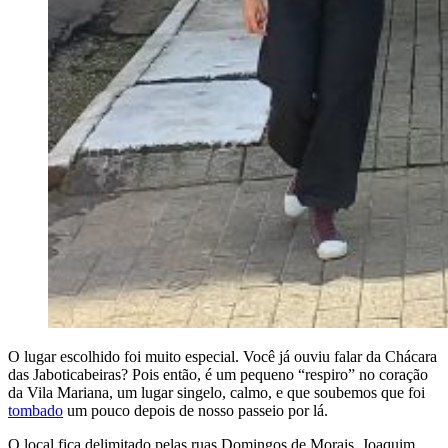
O lugar escolhido foi muito especial. Você já ouviu falar da Chácara
das Jaboticabeiras? Pois então, é um pequeno “respiro” no coração
da Vila Mariana, um lugar singelo, calmo, e que soubemos que foi
tombado
um pouco depois de nosso passeio por lá.
O local fica delimitado pelas ruas Domingos de Morais, Joaquim